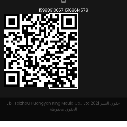
15168614578 15988910657
حقوق النشر 2021 Taizhou Huangyan King Mould Co.، Ltd. كل
الحقوق محفوظة