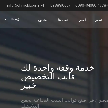
info@chmold.com
+0086-15168614578
EN
فيديو
أخبار
اتصل بنا
الكتالوج
خدمة وقفة واحدة لك
قالب التخصيص
خبير
صون في صنع قوالب البليت الصناعية لحقن
البلاستيك