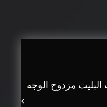
لبليت متوسط ​​الحجم