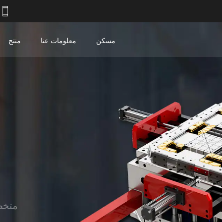
 15988910657
مسكن
معلومات عنا
منتج
متخص