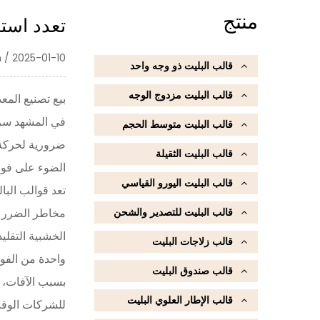
منتج
تعدد استخ
 / 2025-01-10
قالب البليت ذو وجه واحد
قالب البليت مزدوج الوجه
بيع تصنيع الم
في المشهد سري
قالب البليت متوسط ​​الحجم
ضرورية لحركة ا
قالب البليت الثقيلة
الضوء على فوائ
قالب البليت اليورو القياسي
تعد قوالب البا
قالب البليت للتصدير والشحن
مخاطر الضرر و
الخشبية التقليد
قالب زلاجات البليت
واحدة من الفوا
قالب صندوق البليت
بسبب الآفات، ف
قالب الإطار العلوي البليت
للشركات الوقت