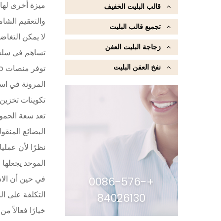
ميزة أخرى لها 
قالب البليت الخفيف
والتعقيم الشام
تجميع قالب البليت
لا يمكن التغاضي
زجاجة البليت العفن
تساهم في سلسلة
نفخ العفن البليت
المرونة في اس
تكوينات تخزين 
تعد سعة الحمول
البضائع المنقو
نظرًا لأن عملي
الموحد يجعلها مثالية للاستخد
في حين أن الاس
+0086-576-
التكلفة على ال
84026130
خيارًا فعالاً 