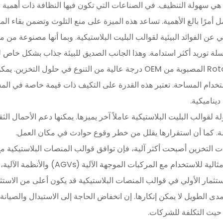
هي سهولة التنظيف. في الصناعات التي تكون فيها النظافة ذات أهمية ق
ل أمرًا بالغ الأهمية. تساعد هذه الميزة على منع التلوث وتضمن بقاء الم
 عن الفوائد البيئية لقوالب البليت البلاستيكية. وبما أنها مصنوعة من مو
 توريد أكثر استدامة. وهذا الجانب الصديق للبيئة جذاب بشكل خاص لل
توفر منصات Roto المصبوبة من OEM درجة عالية من التنوع في ح
تخدام المساحة. تعتبر هذه القدرة على التكيف ذات قيمة خاصة في الم
ديناميكية.
ة لقوالب البليت البلاستيكية عاملاً آخر يميزها. يمكنها دعم الأحمال ا
لة. كما أن استقرارها يقلل من خطر وقوع حوادث في مكان العمل.
ات التخزين أصبحت أكثر آلية، فإن توافق قوالب المنصات البلاستيكية مع 
ام مع المركبات الموجهة الآلية (AGVs) والأنظمة الآلية، مما يؤدي إلى تبسيط عملية التخزين.
تثمار الأولي في قوالب المنصات البلاستيكية قد يكون أعلى من الاستثم
مدى الطويل لا يمكن إنكارها. إن انخفاض الحاجة إلى الاستبدال والصيانة
من حيث التكلفة للشركات.