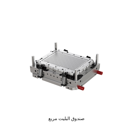
صندوق البليت مربع
قالب البل