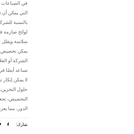
في الصناعات ال
التي يمكن أن ت
بالنسبة للشركا
لوائح صارمة في
سلاسة ويقلل م
يمكن تخصيص ال
الشركة أو العل
تساعد أيضًا في
لا يمكن إنكار ت
حلول التخزين، 
التخصيص، تجعل
الدور، مما يعز
شارك: