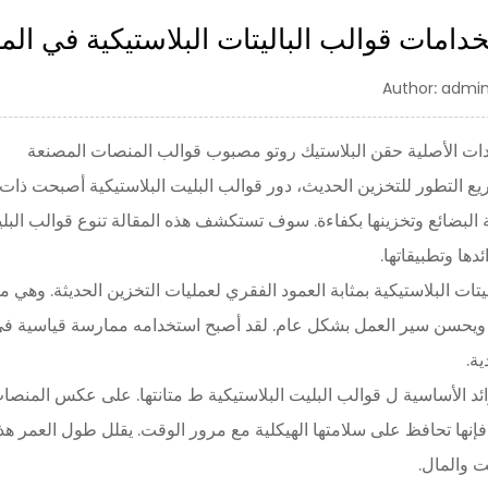
دامات قوالب الباليتات البلاستيكية في ال
Author: admin
عدات الأصلية حقن البلاستيك روتو مصبوب قوالب المنصات المصنعة
ع التطور للتخزين الحديث، دور
قوالب البليت البلاستيكية
أصبحت ذات أه
لبضائع وتخزينها بكفاءة. سوف تستكشف هذه المقالة تنوع قوالب البليت
دها وتطبيقاتها.
ليتات البلاستيكية بمثابة العمود الفقري لعمليات التخزين الحديثة. وهي
يحسن سير العمل بشكل عام. لقد أصبح استخدامه ممارسة قياسية في الت
ية.
ئد الأساسية ل
قوالب البليت البلاستيكية ط
متانتها. على عكس المنصات 
إنها تحافظ على سلامتها الهيكلية مع مرور الوقت. يقلل طول العمر هذ
 والمال.