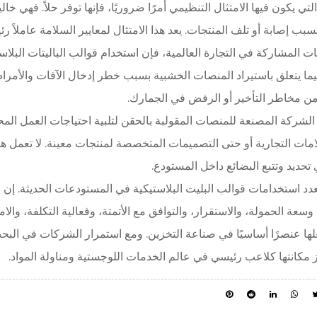
تي يكون فيها الامتثال التنظيمي أمرًا ضروريًا، فإنها توفر حلاً. فهي خ
سبب إصابة أو تلف المنتجات. يعد هذا الامتثال لمعايير السلامة عاملاً ر
ت المشاركة في التجارة العالمية، فإن استخدام قوالب الباليتات البلاستي
ما يتعلق باستيراد المنصات الخشبية بسبب خطر إدخال الآفات والأمراض
ن مخاطر التأخير أو الرفض في الجمارك.
شركة المصنعة للمنصات المقولبة بالحقن لتلبية احتياجات العمل ال
امات التجارية أو حتى التصميمات المتخصصة لمنتجات معينة. لا تعمل هذ
 تحديد وتتبع البضائع داخل المستودع.
عدد استخدامات قوالب البليت البلاستيكية في المستودعات الحديثة. إن متا
وسعة الحمولة، والاستقرار، والتوافق مع الأتمتة، وفعالية التكلفة، والا
ها عنصرًا أساسيًا في صناعة التخزين. ومع استمرار الشركات في البح
ز مكانتها كلاعب رئيسي في عالم الخدمات اللوجستية ومناولة المواد.