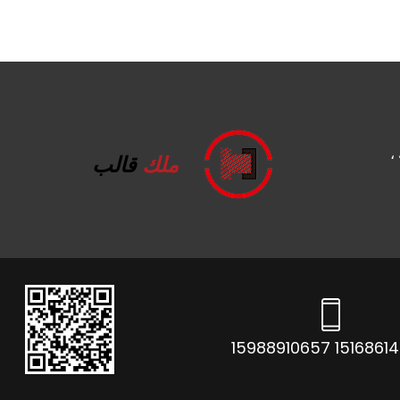
،
ملك
قالب
15168614578 159