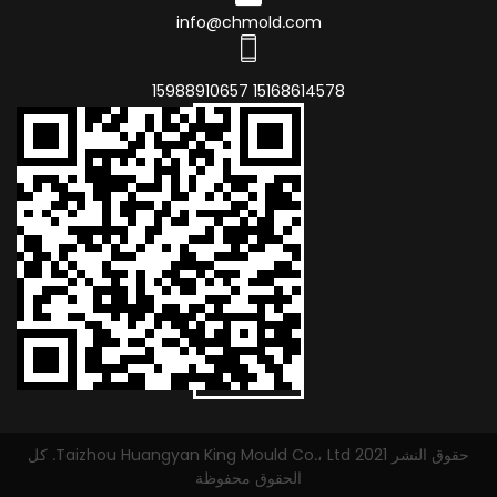
info@chmold.com
15168614578 15988910657
حقوق النشر 2021 Taizhou Huangyan King Mould Co.، Ltd. كل
الحقوق محفوظة