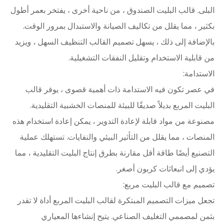
البلى. قالب البليت الصندوق ، من ناحية أخرى ، يفتخر بعمر أطول
بكثير ، مما يقلل من تكاليف الصيانة والاستبدال بمرور الوقت.
بالإضافة إلى ذلك ، يسهل تصميم القالب التنظيف السهل ، ويزيد
من قابلية الاستخدام وتقليل النفقات التشغيلية.
الاستدامة:
في عصر تكون فيه الاستدامة ذات أهمية قصوى ، يوفر قالب
البليت المربع بديلاً صديقًا للبيئة للمنصات الخشبية التقليدية.
مصنوعة من مواد قابلة لإعادة التدوير ، يمكن إعادة استخدام هذه
المنصات ، مما يقلل من التأثير البيئي والنفايات. تستهلك عملية
التصنيع أيضًا طاقة أقل مقارنة بطرق إنتاج البليت التقليدية ، مما
يؤدي إلى انبعاثات كربون أصغر.
تصميم مع قالب البليت مربع:
تجعل ميزات التصميم المبتكرة لقالب البليت المربع أداة لا تقدر
بثمن لمصممي التغليف الصناعي. يتيح إنشاءها المعياري